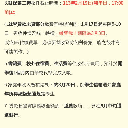
3.
對保第二聯
收件截止時間：
113
年2
月19
日
(
開學日，
17:00
前
)
止
4.
就學貸款未貸部分
繳費單轉檔時間：
1月17日起
每隔5-10
日，視收件情況統一轉檔；
繳費截止期限為3月3日
。
(你的未貸繳費單，必須要我收到你的對保第二聯之後才有
可能製作。)
5.
書籍費
、
校外住宿費
、
生活費
等代收代付費用，預計於
開
學後
1
個月內
由學校代墊完成入帳。
6.家庭年收入審核結果：
約3月20日
，以
學生信箱
通知
家庭
年所得總額超過規定
學生
7..貸款超過實際應繳金額的「
溢貸
款項」，會在
6月中旬退
還銀行
。