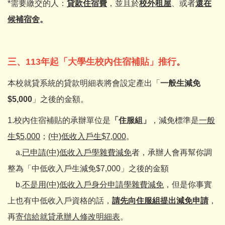
*需要繳交的人：
貸款住宿費
，並且於
校外租屋
、或者
還在
候補宿舍
。
三、113年起「
大學生校內住宿補貼」推行
。
本校就貸系統的貸款明細表將會設定產出「
一般生減免
$5,000
」之後的金額。
1.校內住宿補貼的承辦單位是
「住服組」
，減免標準是
一般
生$5,000
；
(中)低收入戶生$7,000
。
a.
已申請(中)低收入戶學雜費減免
者，承辦人會再幫你調
整為「中低收入戶生減免$7,000」之後的金額
b.
不是用(中)低收入戶身分申請學雜費減免
，但是你事實
上也有中低收入戶資格的話，
請先向住服組提出減免申請
，
再
寄信給就貸承辦人修改明細表
。