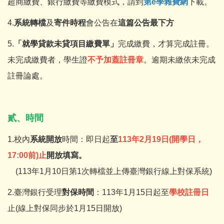
超商繳費、銀行繳費等繳費模式，請到
第e學雜費網
下載。
4.
系統轉檔
及
寄件時程
會公告在
這篇公告最下方
5.
「就學貸款未貸項目繳費單」
完成繳費，才算完成註冊。
未完成繳費者，學生證
不予加蓋註冊章
。逾期未繳依未完成
註冊論處。
貳、時間
1.校內
系統開放
時間：即日起
至
113
年2
月19
日
(
開學日，
17:00
前
)
止
開放填寫。
(113年1月10日第1次轉檔並上傳臺灣銀行線上對保系統)
2.臺灣銀行受理
對保時間
：113年1月15日起至
學校註冊日
止(線上對保同步於1月15日開放)