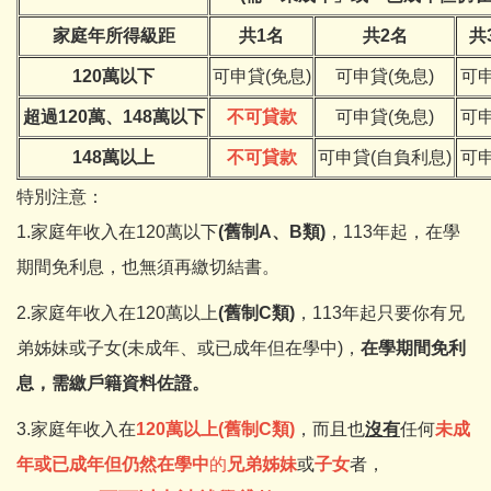
家庭年所得級距
共1名
共2名
共
120萬以下
可申貸(免息)
可申貸(免息)
可申
超過120萬、148萬以下
不可貸款
可申貸(免息)
可申
148萬以上
不可貸款
可申貸(自負利息)
可申
特別注意：
1.家庭年收入在120萬以下
(舊制A、B類)
，113年起，在學
期間免利息，也無須再繳切結書。
2.家庭年收入在120萬以上
(舊制C類)
，113年起只要你有兄
弟姊妹或子女(未成年、或已成年但在學中)，
在學期間免利
息，需繳戶籍資料佐證。
3.家庭年收入在
120萬以上(舊制C類)
，而且也
沒有
任何
未成
年或已成年但仍然在學中
的
兄弟姊妹
或
子女
者，