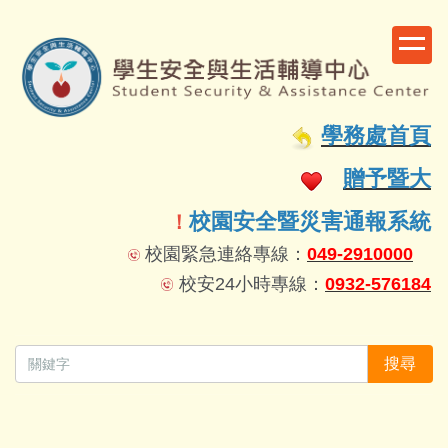
跳
到
主
要
容
學務處首頁
區
贈予暨大
校園安全暨災害通報系統
！
校園緊急連絡專線：
049-2910000
校安24小時專線：
0932-576184
搜尋