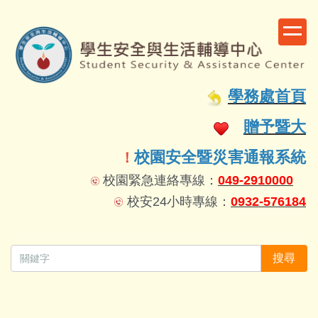
跳
到
主
要
容
學務處首頁
區
贈予暨大
校園安全暨災害通報系統
！
校園緊急連絡專線：
049-2910000
校安24小時專線：
0932-576184
搜尋