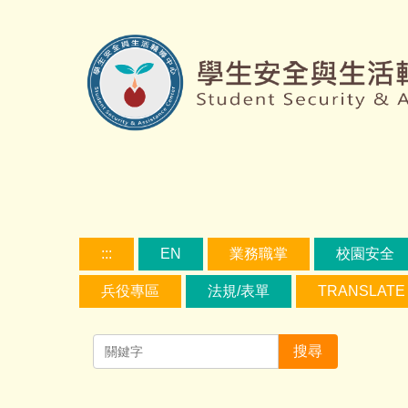
跳
到
主
要
容
區
:::
EN
業務職掌
校園安全
兵役專區
法規/表單
TRANSLATE
搜尋