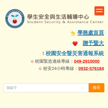
跳
到
主
要
容
學務處首頁
區
贈予暨大
校園安全暨災害通報系統
！
校園緊急連絡專線：
049-2910000
校安24小時專線：
0932-576184
搜尋