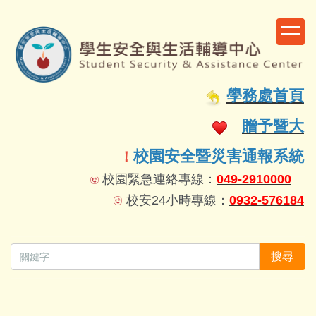
跳
到
主
要
容
學務處首頁
區
贈予暨大
校園安全暨災害通報系統
！
校園緊急連絡專線：
049-2910000
校安24小時專線：
0932-576184
搜尋