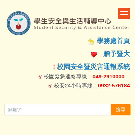
跳
到
主
要
容
學務處首頁
區
贈予暨大
校園安全暨災害通報系統
！
校園緊急連絡專線：
049-2910000
校安24小時專線：
0932-576184
搜尋