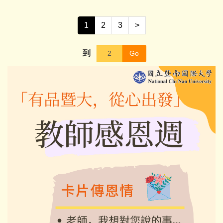
1
2
3
>
到
Go