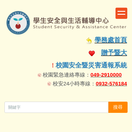
跳
到
主
要
容
學務處首頁
區
贈予暨大
校園安全暨災害通報系統
！
校園緊急連絡專線：
049-2910000
校安24小時專線：
0932-576184
搜尋