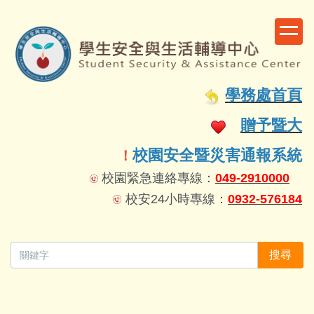
跳
到
主
要
容
學務處首頁
區
贈予暨大
校園安全暨災害通報系統
！
校園緊急連絡專線：
049-2910000
校安24小時專線：
0932-576184
搜尋