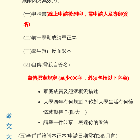
期限內方具效力。
(
一)申請書
(
線上申請後列印，需申請人及導師簽
名)
(
二)前一學期成績單正本
(
三)學生證正反面影本
(
四)自傳(需親自簽名)
自傳撰寫規定 (至少600字，必須包括以下內容)
家庭成員及經濟概況描述
大學四年有何規劃？你對大學生活有何憧
憬或期待？(限大一)
繳
請舉一件時事，表達你的看法
交
(
五)全戶戶籍謄本正本(申請日期需在3個月內)
文