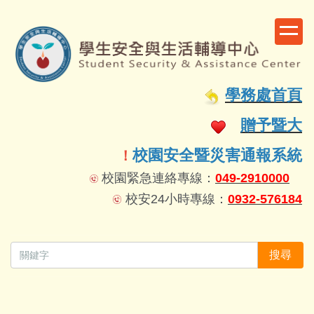
跳
到
主
要
容
學務處首頁
區
贈予暨大
校園安全暨災害通報系統
！
校園緊急連絡專線：
049-2910000
校安24小時專線：
0932-576184
搜尋