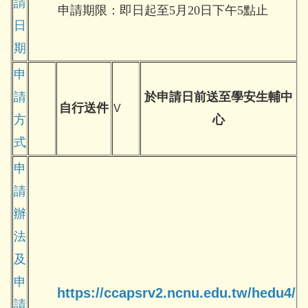
請
申請期限：即日起至5月20日下午5點止
日
期
申
請
於申請日前送至學安生輔中
自行送件
V
方
心
式
申
請
辦
法
及
申
https://ccapsrv2.ncnu.edu.tw/hedu4/
請