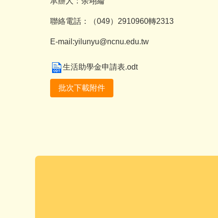
承辦人：余翊綸
聯絡電話：（049）2910960轉2313
E-mail:yilunyu@ncnu.edu.tw
生活助學金申請表.odt
批次下載附件