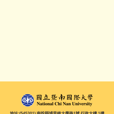
地址:(545301) 南投縣埔里鎮大學路1號 行政大樓 1樓