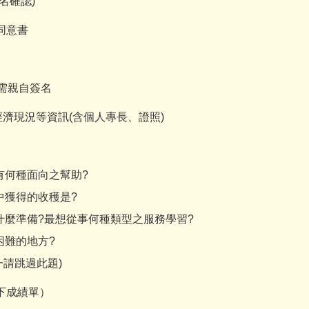
名確認)
同意書
：需親自簽名
經濟現況等資訊(含個人專長、證照)
有何種面向之幫助?
中獲得的收穫是?
什麼準備?最想從事何種類型之服務學習?
困難的地方?
一請跳過此題)
下成績單）