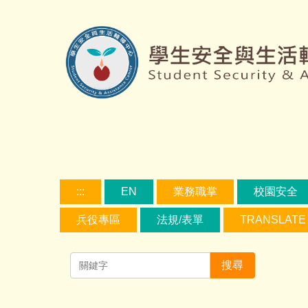
跳
到
主
要
容
區
:::
EN
業務職掌
校園安全
兵役專區
法規/表單
TRANSLATE
搜尋