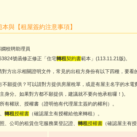
範本與【租屋簽約注意事項】
郁嫻校聘助理員
663824號函修正修正「住宅
轉租
契約書
範本」(113.11.21版)。
請對方出示相關證明文件，常見的出租方身份有以下四種，要看
對方不願提供？可以請對方提供房屋稅單，或是有屋主名字的水電
主身分。如果對方都不願提供，建議就不要向他承租囉！)。
所有權狀、授權書（證明他有代理屋主簽約的權利）。
、
轉租
授權書
（確認屋主有授權給他來轉租）。
照、公司的租賃住宅服務業登記證、
轉租
授權書
（確認屋主有授