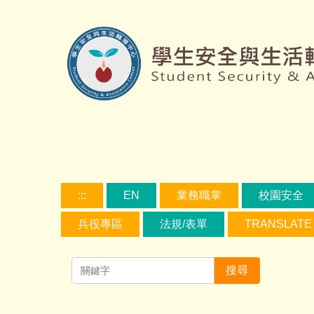
跳
到
主
要
容
區
:::
EN
業務職掌
校園安全
兵役專區
法規/表單
TRANSLATE
搜尋