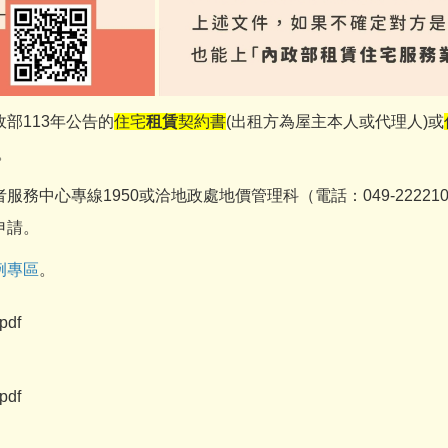
部113年公告的
住宅
租賃
契約書
(出租方為屋主本人或代理人)或
。
中心專線1950或洽地政處地價管理科（電話：049-22221
申請。
例專區
。
df
df