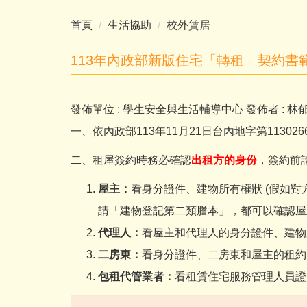
首頁
生活協助
校外賃居
113年內政部新版住宅「轉租」契約書
發佈單位 :
學生安全與生活輔導中心
發佈者 :
林
一、依內政部113年11月21日台內地字第11302
二、租屋簽約時務必確認
出租方的身份
，簽約前
屋主：
看身分證件、建物所有權狀 (假如
請「建物登記第二類謄本」，都可以確認屋
代理人：
看屋主和代理人的身分證件、建物
二房東：
看身分證件、二房東和屋主的租約
包租代管業者：
看租賃住宅服務管理人員證