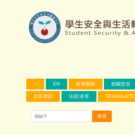
跳
到
主
要
容
區
:::
EN
業務職掌
校園安全
兵役專區
法規/表單
TRANSLATE
搜尋