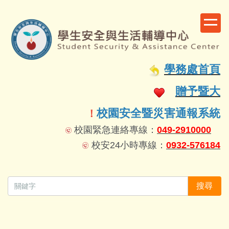
跳
到
主
要
容
學務處首頁
區
贈予暨大
校園安全暨災害通報系統
！
校園緊急連絡專線：
049-2910000
校安24小時專線：
0932-576184
搜尋