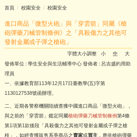
首頁
校園安全
校園安全
進口商品「微型火砲」與「穿雲箭」同屬《槍
砲彈藥刀械管制條例》之「具殺傷力之其他可
發射金屬或子彈之槍砲」
字體大小調整
小
中
大
發佈單位 :
學生安全與生活輔導中心
發佈者 :
呂吉盛約用助
理員
一、依據教育部113年12月17日臺教學(五)字第
1130127538號函辦理。
二、近期各警察機關陸續查獲中國進口商品「微型火砲」，
與之前的「穿雲箭」鑑定同屬
槍砲彈藥刀械管制條例
第4條
第1項第1款後段「具殺傷力之其他可發射金屬或子彈之槍
枝」，如經查獲販售系爭商品之
賣家
或
買主
，應依槍砲彈藥