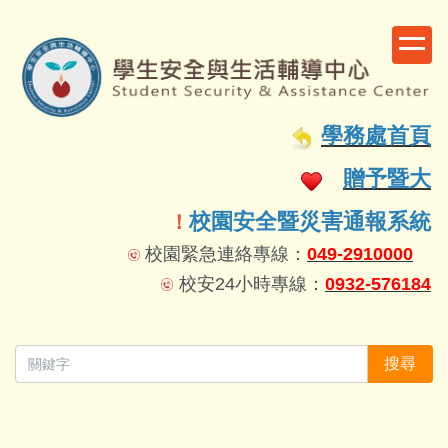
跳
到
主
要
容
學務處首頁
區
贈予暨大
校園安全暨災害通報系統
！
校園緊急連絡專線：
049-2910000
校安24小時專線：
0932-576184
搜尋