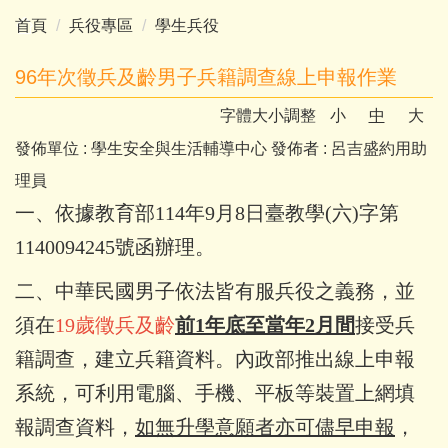
首頁
兵役專區
學生兵役
96年次徵兵及齡男子兵籍調查線上申報作業
字體大小調整
小
中
大
發佈單位 :
學生安全與生活輔導中心
發佈者 :
呂吉盛約用助
理員
一、依據教育部114年9月8日臺教學(六)字第
1140094245號函辦理。
二、中華民國男子依法皆有服兵役之義務，並
須在
19歲徵兵及齡
前1年底至當年2月間
接受兵
籍調查，建立兵籍資料。內政部推出線上申報
系統，可利用電腦、手機、平板等裝置上網填
報調查資料，
如無升學意願者亦可儘早申報
，