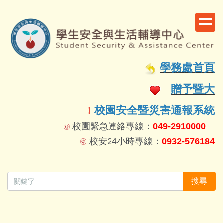
跳
到
主
要
容
學務處首頁
區
贈予暨大
校園安全暨災害通報系統
！
校園緊急連絡專線：
049-2910000
校安24小時專線：
0932-576184
搜尋