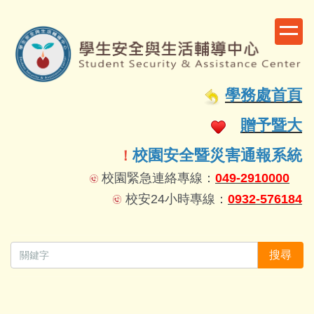
跳
到
主
要
容
學務處首頁
區
贈予暨大
校園安全暨災害通報系統
！
校園緊急連絡專線：
049-2910000
校安24小時專線：
0932-576184
搜尋