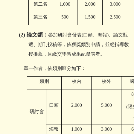
第二名
1,000
2,000
3,000
第三名
500
1,500
2,500
(2) 論文類：
參加研討會發表(口頭、海報)、論文甄
選、期刊投稿等，依獲獎類別申請，並經指導教
授推薦，且繳交學習成果紀錄表者。
單一作者，依類別區分如下：
類別
校內
校外
8
口頭
2,000
5,000
(
研討會
海報
1,000
3,000
6