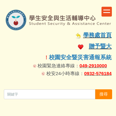
跳
到
主
要
容
學務處首頁
區
贈予暨大
校園安全暨災害通報系統
！
校園緊急連絡專線：
049-2910000
校安24小時專線：
0932-576184
搜尋