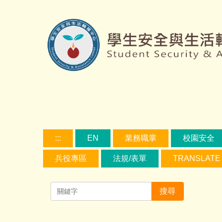
跳
到
主
要
容
區
:::
EN
業務職掌
校園安全
兵役專區
法規/表單
TRANSLATE
搜尋