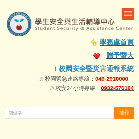
跳
到
主
要
容
學務處首頁
區
贈予暨大
校園安全暨災害通報系統
！
校園緊急連絡專線：
049-2910000
校安24小時專線：
0932-576184
搜尋