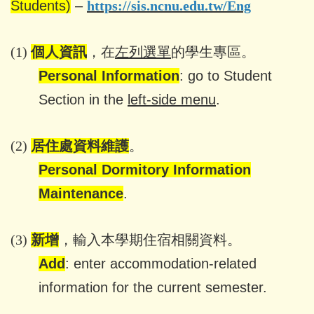
Students)
–
https://sis.ncnu.edu.tw/Eng
(1)
個人資訊
，在
左列選單
的學生專區
。
Personal Information
: go to Student
Section in the
left-side menu
.
(2)
居住處資料維護
。
Personal Dormitory
Information
Maintenance
.
(3)
新增
，輸入本學期住宿相關資料。
Add
: enter accommodation-related
information for the current semester.