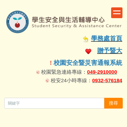
跳
到
主
要
容
學務處首頁
區
贈予暨大
校園安全暨災害通報系統
！
校園緊急連絡專線：
049-2910000
校安24小時專線：
0932-576184
搜尋