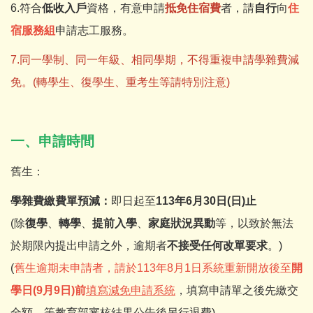
6.符合
低收入戶
資格，有意申請
抵免住宿費
者，請
自行
向
住
宿服務組
申請志工服務。
7.同一學制、同一年級、相同學期，不得重複申請學雜費減
免。(轉學生、復學生、重考生等請特別注意)
一、申請時間
舊生：
學雜費繳費單預減：
即日起至
113年6月30日(日)止
(除
復學
、
轉學
、
提前入學
、
家庭狀況異動
等，以致於無法
於期限內提出申請之外，逾期者
不接受任何改單要求
。)
(
舊生逾期未申請者，請於113年8月1日系統重新開放後至
開
學日(9月9日)前
填寫減免申請系統
，填寫申請單之後先繳交
全額，等教育部審核結果公告後
另行退費
)