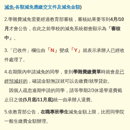
減免-
各類減免應繳交文件及減免金額
)
2.學雜費減免需要經過教育部審核，審核結果要等到
4月/10
月
才會公告，在此之前學校的減免系統都會顯示為
「審核
中」
。
「N」
「Y」
3.「已收件」欄位由
變成
就表示承辦人已經收
件處理了。
4.在期限內申請減免的同學，拿到
學雜費繳費單
時就會是
已
經預減好的
，確認金額無誤就可以去繳費/就學貸款。
因個人疏忽逾期申請的同學，請等學期2/3休退學退費截
止日之後
(5月底/11月底)
統一由承辦人退費。
5.依教育部公告，
在職專班學生
減免金額上限，比照同學院
一般生繳費金額辦理。