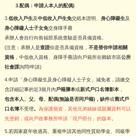
3.
配偶：申請人本人的配偶
)
3.
低收入戶生
及
中低收入戶生免
交紙本證明、
身心障礙生
及
身心障礙人士子女免
交身障手冊
承辦人會自行向衛福部系統查驗是否具備資格。
(注意：承辦人是
查證
你是否具備資格，
不是替你申請相關
資格
，中低收入資格、身障手冊請向戶籍所在鄉鎮市區
公所
社會課
詢問/申請)
4.申請「身心障礙生及身心障礙人士子女」減免者，請繳交
含詳細記事的近3個月內
戶籍謄本
或
新式戶口名簿影本
，
包含本人、父、母、配偶(無論是否同戶籍)，缺件
或
舊式戶
口名簿
不受理
。
為保護個資，其他兄弟姊妹或親屬資料可以
先塗銷，或向戶政事務所申請「現戶部分」的版本
。
5.若因家庭年收過高、重複申請其他同性質助學金、同級學