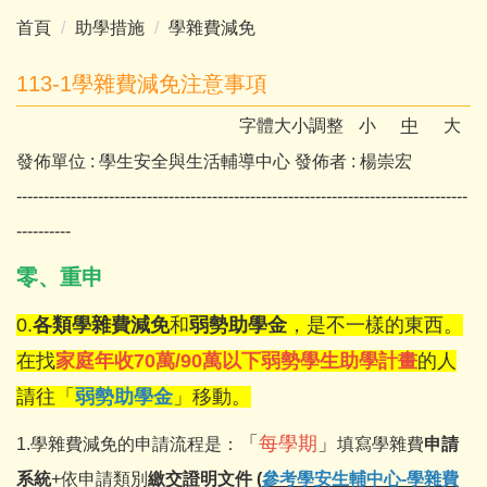
首頁
助學措施
學雜費減免
113-1學雜費減免注意事項
字體大小調整
小
中
大
發佈單位 :
學生安全與生活輔導中心
發佈者 :
楊崇宏
-----------------------------------------------------------------------------------
----------
零、重申
0.
各類學雜費減免
和
弱勢助學金
，是不一樣的東西。
在找
家庭年收70萬/90萬以下弱勢學生助學計畫
的人
請往「
弱勢助學金
」移動。
「
每學期
」
1.學雜費減免的申請流程是：
填寫學雜費
申請
系統
+依申請類別
繳交證明文件
(
參考學安生輔中心-學雜費