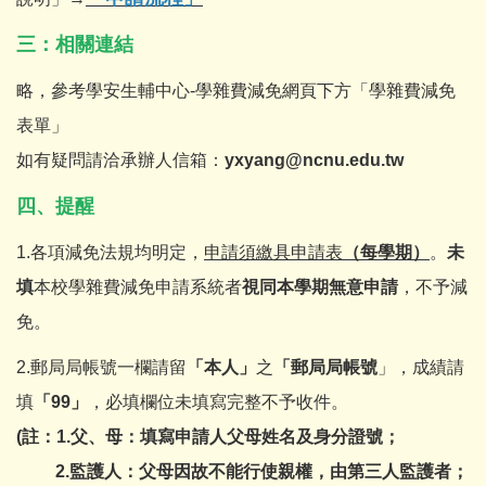
三：相關連結
略，參考學安生輔中心-學雜費減免網頁下方「學雜費減免
表單」
如有疑問請洽承辦人信箱：
yxyang@ncnu.edu.tw
四、提醒
1.各項減免法規均明定，
申請須繳具申請表
（每學期）
。
未
填
本校學雜費減免申請系統者
視同本學期無意申請
，不予減
免。
2.郵局局帳號一欄請留
「本人」
之
「郵局局帳號
」，成績請
填
「99」
，必填欄位未填寫完整不予收件。
(
註：
1.
父、母：填寫申請人父母姓名及身分證號；
2.
監護人：父母因故不能行使親權，由第三人監護者；